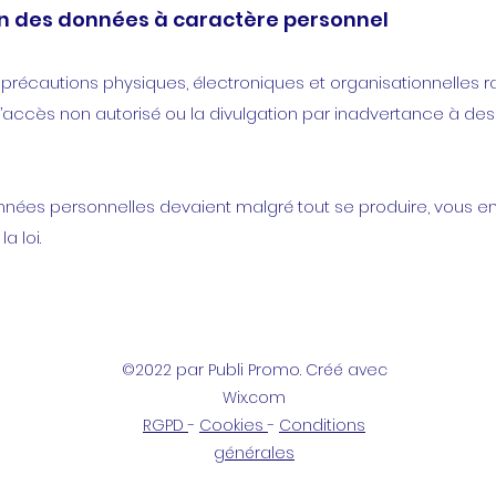
on des données à caractère personnel
 précautions physiques, électroniques et organisationnelles
on, l’accès non autorisé ou la divulgation par inadvertance à d
onnées personnelles devaient malgré tout se produire, vous e
a loi.
©2022 par Publi Promo. Créé avec
Wix.com
RGPD
-
Cookies
-
Conditions
générales