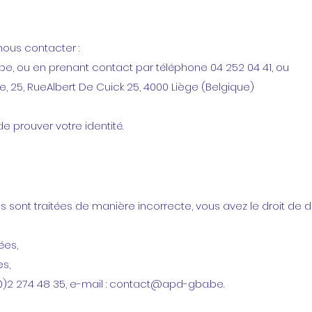
 nous contacter :
.be
, ou en prenant contact par téléphone 04 252 04 41, ou
ine, 25, RueAlbert De Cuick 25, 4000 Liège (Belgique)
prouver votre identité.
 sont traitées de manière incorrecte, vous avez le droit de 
ées,
es,
0)2 274 48 35, e-mail :
contact@apd-gba.be
.