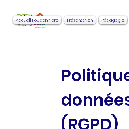
Accueil Pouponnière
Présentation
Pédagogie
Politiqu
données
(RGPD)