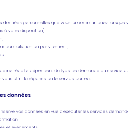
 les données personnelles que vous lui communiquez, lorsque
s à votre disposition) :
n,
ar domiciliation ou par virement,
eb.
Adeline récolte dépendent du type de demande ou service q
r vous offrir la réponse ou le service correct.
des données
conserve vos données en vue d’exécuter les services demandés
ormation;
tés et événements ;