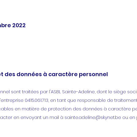
mbre 2022
 et des données à caractère personnel
l sont traitées par l'ASBL Sainte-Adeline, dont le siège socia
’entreprise 0415.061.713, en tant que responsable de traitem
cables en matière de protection des données à caractère pe
tacter en envoyant un mail à
sainte.adeline@skynet.be
ou en 