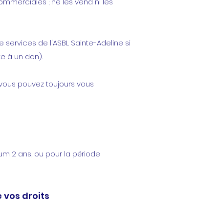
mmerciales ; ne les vend ni les
services de l'ASBL Sainte-Adeline si
te à un don).
, vous pouvez toujours vous
m 2 ans, ou pour la période
 vos droits