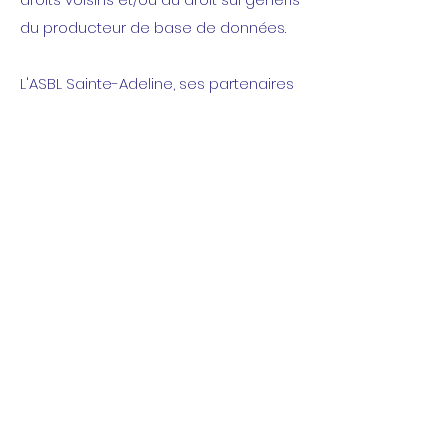
du producteur de base de données.
L'ASBL Sainte-Adeline, ses partenaires
ou des tiers sont seuls titulaires des
droits de propriété intellectuelle
susmentionnés sur l’ensemble des
contenus présentés sur le Site.
Sous la seule réserve de l’application
restrictive des exceptions légales,
toute utilisation, reproduction ou
représentation, totale ou partielle, des
signes distinctifs ou contenus
présentés sur le Site sans
l’autorisation écrite préalable de l'ASBL
Sainte-Adeline, de ses partenaires ou